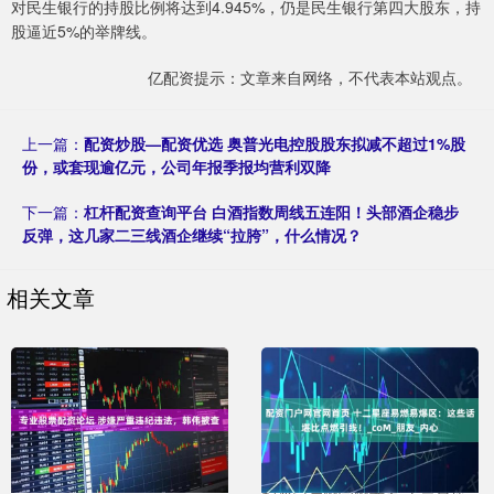
对民生银行的持股比例将达到4.945%，仍是民生银行第四大股东，持
股逼近5%的举牌线。
亿配资提示：文章来自网络，不代表本站观点。
上一篇：
配资炒股—配资优选 奥普光电控股股东拟减不超过1%股
份，或套现逾亿元，公司年报季报均营利双降
下一篇：
杠杆配资查询平台 白酒指数周线五连阳！头部酒企稳步
反弹，这几家二三线酒企继续“拉胯”，什么情况？
相关文章